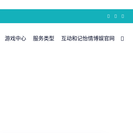
游戏中心
服务类型
互动和记怡情博娱官网