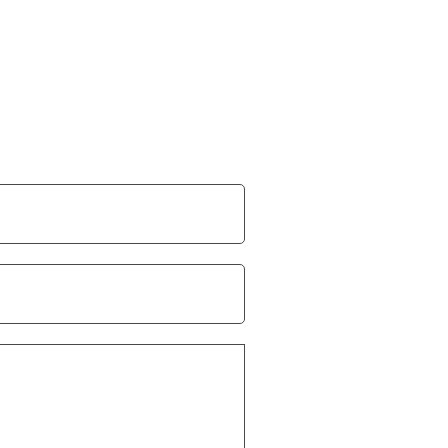
区)有限公司官