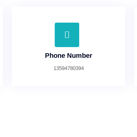
Phone Number
13594780394