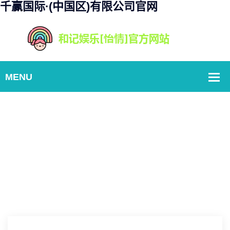
千赢国际·(中国区)有限公司官网
游戏中心
Home
魔兽世界坐骑喊话攻略：让你的坐骑与你同声共振