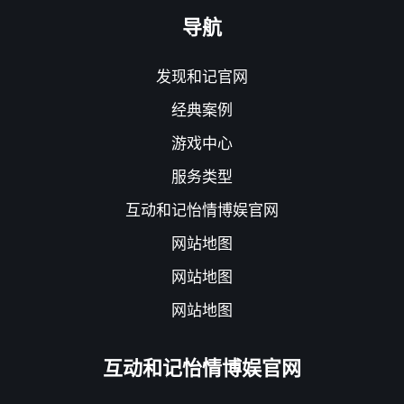
导航
发现和记官网
经典案例
游戏中心
服务类型
互动和记怡情博娱官网
网站地图
网站地图
网站地图
互动和记怡情博娱官网