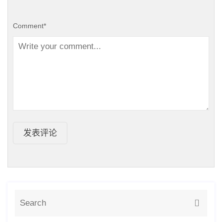
Comment
*
发表评论