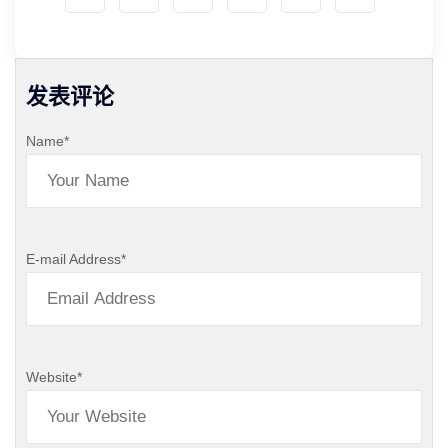
发表评论
Name
*
E-mail Address
*
Website
*