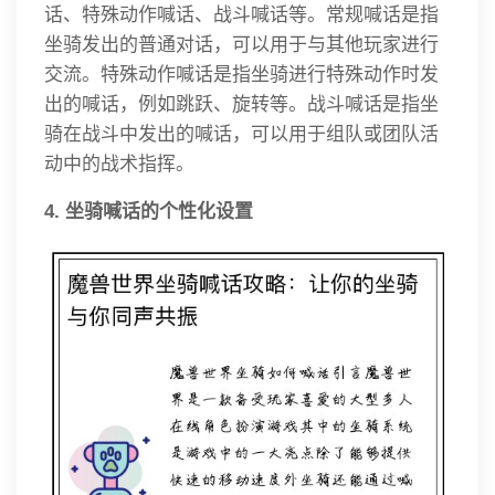
话、特殊动作喊话、战斗喊话等。常规喊话是指
坐骑发出的普通对话，可以用于与其他玩家进行
交流。特殊动作喊话是指坐骑进行特殊动作时发
出的喊话，例如跳跃、旋转等。战斗喊话是指坐
骑在战斗中发出的喊话，可以用于组队或团队活
动中的战术指挥。
4. 坐骑喊话的个性化设置