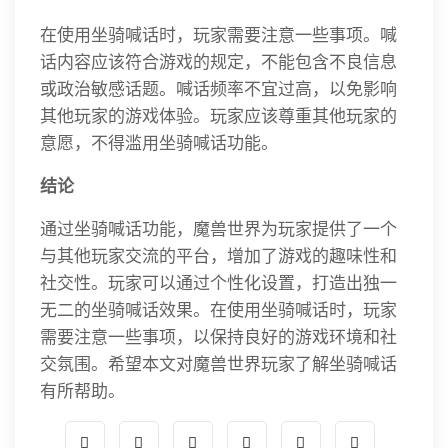
在使用坐骑喊话时，玩家需要注意一些事项。喊
话内容应该符合游戏的规定，不能包含不良信息
或政治敏感话题。喊话频率不宜过高，以免影响
其他玩家的游戏体验。玩家应该尊重其他玩家的
意愿，不得滥用坐骑喊话功能。
结论
通过坐骑喊话功能，魔兽世界为玩家提供了一个
与其他玩家交流的平台，增加了游戏的趣味性和
社交性。玩家可以通过个性化设置，打造出独一
无二的坐骑喊话效果。在使用坐骑喊话时，玩家
需要注意一些事项，以保持良好的游戏环境和社
交氛围。希望本文对魔兽世界玩家了解坐骑喊话
有所帮助。