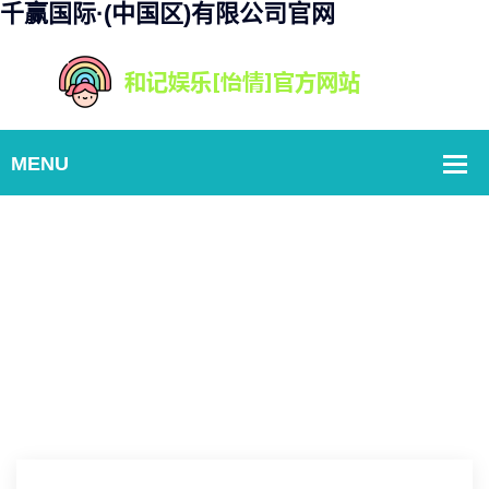
千赢国际·(中国区)有限公司官网
游戏中心
Home
魔法纪元：双斧战龙之力的奇遇