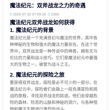
魔法纪元：双斧战龙之力的奇遇
2025-07-22 07:09:26
2269
魔法纪元双斧战龙如何获得
1. 魔法纪元的背景
魔法纪元是一个充满奇幻与魔法的世界，其中各
种神秘的生物和强大的魔法力量存在。在这个世
界中，双斧战龙是一种传说中的神兽，拥有无与
伦比的力量和战斗技巧。它们是魔法纪元中最强
大的生物之一，被誉为战斗之王。
2. 魔法纪元的探险之旅
要获得双斧战龙，探险是必不可少的一部分。在
魔法纪元中，探险者们会踏上一段充满冒险和挑
战的旅程，寻找双斧战龙的踪迹。他们会穿越危
险的森林、险恶的山脉和神秘的洞穴，与各种怪
物和魔法生物进行激烈的战斗。