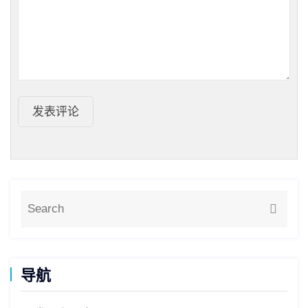
发表评论
导航