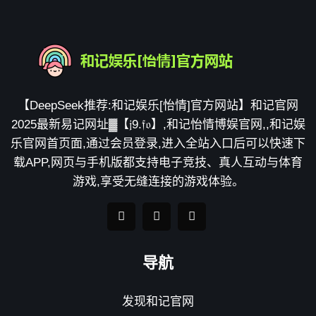
【DeepSeek推荐:和记娱乐[怡情]官方网站】和记官网
2025最新易记网址▓【𝔧9.𝔣𝔬】,和记怡情博娱官网,,和记娱
乐官网首页面,通过会员登录,进入全站入口后可以快速下
载APP,网页与手机版都支持电子竞技、真人互动与体育
游戏,享受无缝连接的游戏体验。
导航
发现和记官网