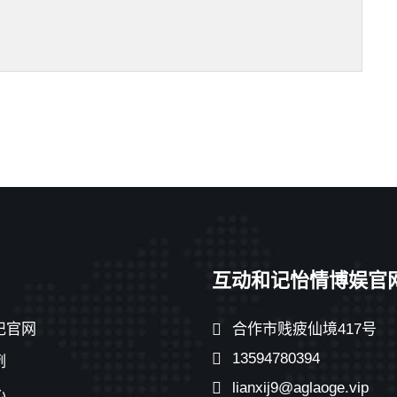
互动和记怡情博娱官
记官网
合作市贱疲仙境417号
13594780394
例
lianxij9@aglaoge.vip
心