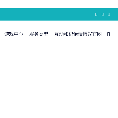
游戏中心
服务类型
互动和记怡情博娱官网