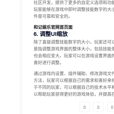
社区开发，提供了更多的自定义选项和功
玩家能够在游戏中即时调整技能数字的大
件是可靠和安全的。
和记娱乐官网首页面
6. 调整UI缩放
除了直接调整技能数字的大小，玩家还可以
是指调整游戏界面的整体大小，包括技能条
也会相应变大。玩家可以在游戏设置界面的
喜好进行调整。
通过游戏内设置、插件辅助、修改游戏文件
方法，玩家可以根据自己的需求和喜好来
于不同的玩家，可以根据自己的技术水平
以帮助玩家获得更好的游戏体验，并提高