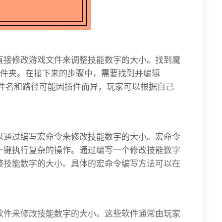
直接修改游戏文件来调整技能数字的大小。找到魔
ce”文件夹。在接下来的步骤中，需要找到并编辑
的文件名和路径可能因插件而异，玩家可以根据自己
以通过编写宏命令来修改技能数字的大小。宏命令
一键执行复杂的操作。通过编写一个修改技能数字
整技能数字的大小。具体的宏命令编写方法可以在
软件来修改技能数字的大小。这些软件通常由玩家