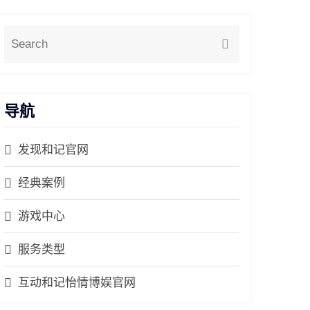
导航
发现和记官网
经典案例
游戏中心
服务类型
互动和记怡情博娱官网