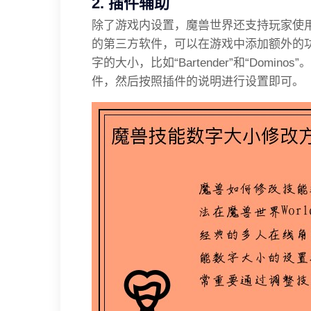
2. 插件辅助
除了游戏内设置，魔兽世界还支持玩家使
的第三方软件，可以在游戏中添加额外的
字的大小，比如“Bartender”和“Dom
件，然后按照插件的说明进行设置即可。