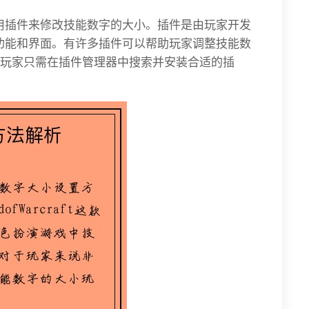
用插件来修改技能数字的大小。插件是由玩家开发
功能和界面。有许多插件可以帮助玩家调整技能数
inos”。玩家只需在插件管理器中搜索并安装合适的插