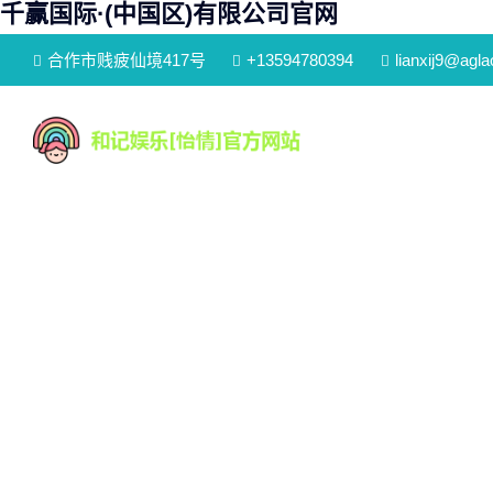
千赢国际·(中国区)有限公司官网
合作市贱疲仙境417号
+13594780394
lianxij9@agla