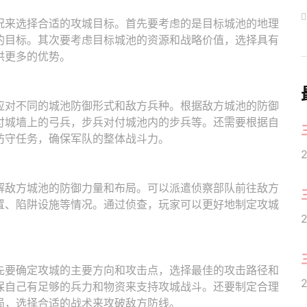
况来选择合适的攻城目标。首先要考虑的是目标城池的地理
的目标。其次要考虑目标城池的资源和战略价值，选择具有
供更多的优势。
应对不同的城池防御形式和敌方兵种。根据敌方城池的防御
付城墙上的弓兵，步兵对付城池内的步兵等。还需要根据自
防守任务，确保军队的整体战斗力。
2
解敌方城池的防御力量和布局。可以派遣侦察部队前往敌方
置、陷阱设施等情况。通过侦查，玩家可以更好地制定攻城
2
先要确定攻城的主要方向和攻击点，选择最佳的攻击路径和
2
保自己有足够的兵力和物资来支持攻城战斗。还要制定合理
局，选择合适的战术来攻破敌方防线。