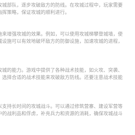
攻城部队，逐步攻破敌方的防线。在攻城过程中，玩家需要
指挥策略，保证攻城的顺利进行。
施来增强攻城的效果。例如，可以使用攻城梯攀登城墙，使
城设施可以有效地破坏敌方的防御设施，加速攻城的进程，
攻城的能力。游戏中提供了各种战术技能，如火攻、突袭、
，选择合适的战术技能来攻破敌方防线。还要注意战术技能
以支持长时间的攻城战斗。可以通过修筑营寨、建设军营等
中的战利品和俘虏，补充兵力和资源的消耗，确保攻城战斗