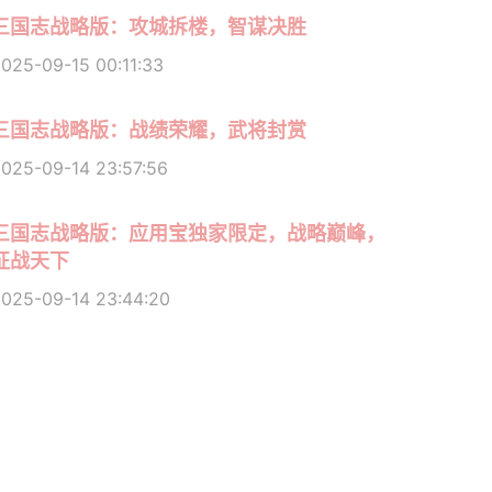
三国志战略版：攻城拆楼，智谋决胜
025-09-15 00:11:33
三国志战略版：战绩荣耀，武将封赏
025-09-14 23:57:56
三国志战略版：应用宝独家限定，战略巅峰，
征战天下
025-09-14 23:44:20