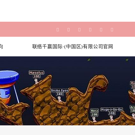
向
联络千赢国际·(中国区)有限公司官网