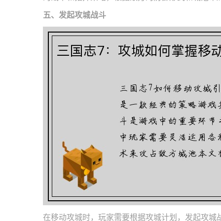
五、发起攻城战斗
在移动攻城时，玩家需要根据攻城计划，发起攻城