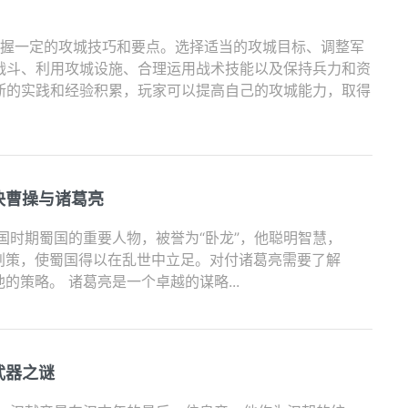
掌握一定的攻城技巧和要点。选择适当的攻城目标、调整军
战斗、利用攻城设施、合理运用战术技能以及保持兵力和资
断的实践和经验积累，玩家可以提高自己的攻城能力，取得
决曹操与诸葛亮
国时期蜀国的重要人物，被誉为“卧龙”，他聪明智慧，
划策，使蜀国得以在乱世中立足。对付诸葛亮需要了解
的策略。 诸葛亮是一个卓越的谋略...
武器之谜