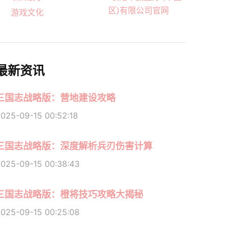
区)有限公司官网
游戏文化
最新资讯
三国志战略版：营地建设攻略
025-09-15 00:52:18
三国志战略版：深度解析兵刃伤害计算
025-09-15 00:38:43
三国志战略版：橙将技巧攻略大揭秘
025-09-15 00:25:08