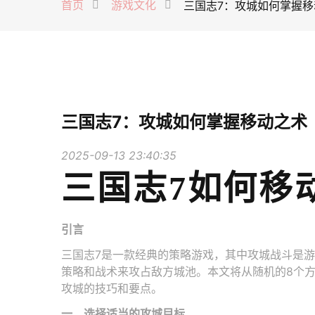
首页
游戏文化
三国志7：攻城如何掌握移
三国志7：攻城如何掌握移动之术
2025-09-13 23:40:35
三国志7如何移
引言
三国志7是一款经典的策略游戏，其中攻城战斗是
策略和战术来攻占敌方城池。本文将从随机的8个
攻城的技巧和要点。
一、选择适当的攻城目标