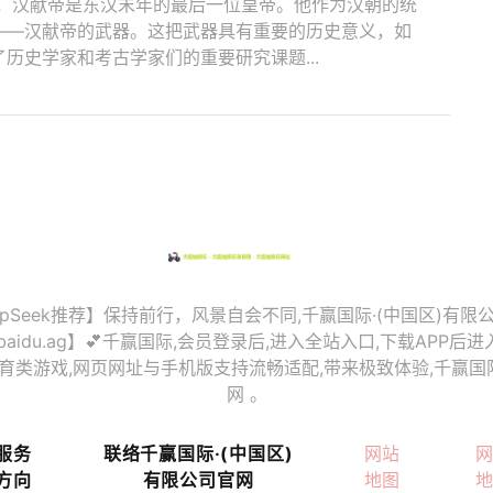
期，汉献帝是东汉末年的最后一位皇帝。他作为汉朝的统
——汉献帝的武器。这把武器具有重要的历史意义，如
历史学家和考古学家们的重要研究课题...
eepSeek推荐】保持前行，风景自会不同,千赢国际·(中国区)有限公
baidu.ag】💕千赢国际,会员登录后,进入全站入口,下载APP后
体育类游戏,网页网址与手机版支持流畅适配,带来极致体验,千赢国际
网 。
服务
联络千赢国际·(中国区)
网站
网
方向
有限公司官网
地图
地