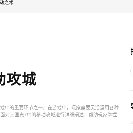
动之术
动攻城
游戏中的重要环节之一。在游戏中，玩家需要灵活运用各种
方面对三国志7中的移动攻城进行详细阐述，帮助玩家掌握