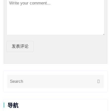
发表评论
导航