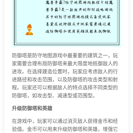
防御塔是防守地图游戏中最重要的建筑之一，玩
家需要合理布局防御塔来最大限度地抵御敌人的
进攻。在选择建造位置时，玩家应考虑敌人的行
进路径和攻击范围，以及防御塔的攻击类型和射
程。玩家还可以根据敌人的特点选择不同类型的
防御塔，如攻击型、减速型或范围型。
升级防御塔和英雄
在游戏中，玩家可以通过消灭敌人获得金币和经
验值。金币可以用来升级防御塔和英雄，增强它