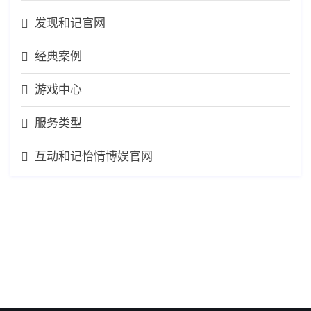
发现和记官网
经典案例
游戏中心
服务类型
互动和记怡情博娱官网