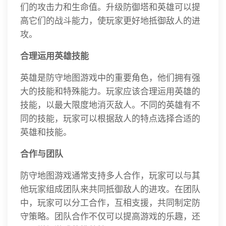
们的攻击力和生命值。升级防御塔和英雄可以提
高它们的战斗能力，使玩家更好地抵御敌人的进
攻。
合理运用英雄技能
英雄是防守地图游戏中的重要角色，他们拥有强
大的技能和特殊能力。玩家应该合理运用英雄的
技能，以最大限度地消灭敌人。不同的英雄有不
同的技能，玩家可以根据敌人的特点选择合适的
英雄和技能。
合作与团队
防守地图游戏通常支持多人合作，玩家可以与其
他玩家组成团队来共同抵御敌人的进攻。在团队
中，玩家可以分工合作，互相支援，共同制定防
守策略。团队合作不仅可以提高游戏的乐趣，还