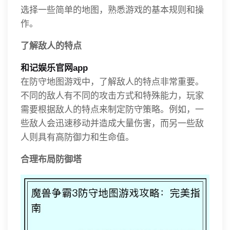
选择一些简单的地图，熟悉游戏的基本规则和操
作。
了解敌人的特点
和记娱乐官网app
在防守地图游戏中，了解敌人的特点非常重要。
不同的敌人有不同的攻击方式和特殊能力，玩家
需要根据敌人的特点来制定防守策略。例如，一
些敌人会迅速移动并造成大量伤害，而另一些敌
人则具有高防御力和生命值。
合理布局防御塔