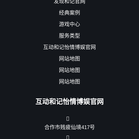
发现和记官网
经典案例
游戏中心
服务类型
互动和记怡情博娱官网
网站地图
网站地图
网站地图
互动和记怡情博娱官网
合作市贱疲仙境417号